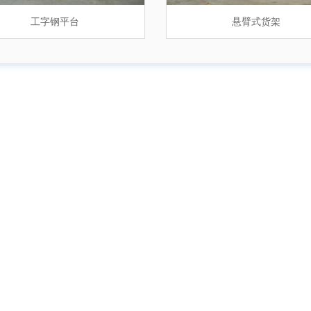
物流仓储货架
工字钢平台
堆垛架定制
悬臂式货架
钢制密集架
悬臂式货架