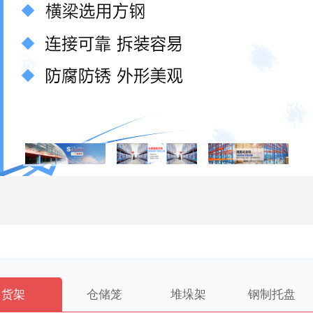
货架
仓储笼
堆垛架
钢制托盘