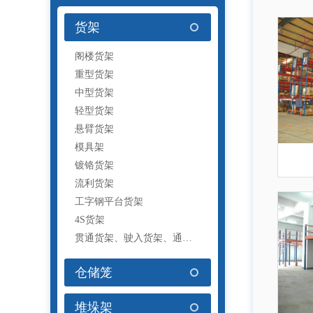
货架
阁楼货架
重型货架
中型货架
轻型货架
悬臂货架
模具架
镀铬货架
流利货架
工字钢平台货架
4S货架
贯通货架、驶入货架、通廊货架
仓储笼
堆垛架