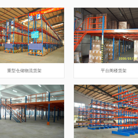
工具车
重型仓储物流货架
重型仓储物流货架
折叠式仓储笼
堆垛架定制
钢制密集架
钢制托盘
工作台
平台阁楼货架
钢制托盘