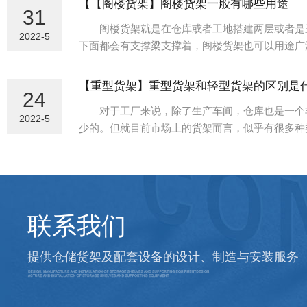
【【阁楼货架】阁楼货架一般有哪些用途
31
一种比较常见的类型。它可以与机械设备配件配合使
阁楼货架就是在仓库或者工地搭建两层或者是三
2022-5
下面都会有支撑梁支撑着，阁楼货架也可以用途广
单描述什么是阁楼货架？阁楼货架一般有哪些用途
一、阁楼货架是什么：
【重型货架】重型货架和轻型货架的区别是
24
阁楼货架是一种充分利用仓库上层空间的简易货
对于工厂来说，除了生产车间，仓库也是一个非
间阁楼以增加储存的面积。阁...
2022-5
少的。但就目前市场上的货架而言，似乎有很多种
货架。令人困惑的是，这两种货架之间有什么区别
1.主要用途不同。许多工厂会购买一些重型货
半的备件。例如，与大型机...
联系我们
提供仓储货架及配套设备的设计、制造与安装服务