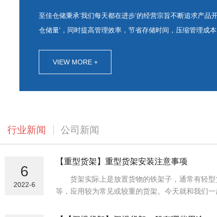
至佳仓储秉承'我们每天都在进步'的经营宗旨不断追求产品
仓储量'，同时提高管理效率，节省存储时间，压缩管理成本
VIEW MORE +
行业新闻
公司新闻
【重型货架】重型货架安装注意事项
6
货架实际上是放置货物的铁架子，通常有轻型货
2022-6
等，应用较为常见或较重的货架。今天就和我们一
1.什么是重型货架？
重型货架又称横梁式货架，属于拖盘式货架类。