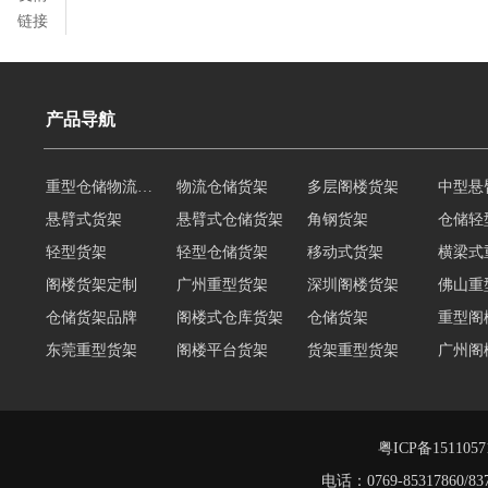
链接
产品导航
悬臂式货架
悬臂式仓储货架
角钢货架
仓储轻
轻型货架
轻型仓储货架
移动式货架
横梁式
阁楼货架定制
广州重型货架
深圳阁楼货架
佛山重
仓储货架品牌
阁楼式仓库货架
仓储货架
重型阁
东莞重型货架
阁楼平台货架
货架重型货架
广州阁
工字钢阁楼货架
窄巷式托盘货架
重型仓储货架
轻量型
重型横梁式货架
江门重型货架
重型仓储物流货架
物流仓
多层阁楼货架
中型悬臂货架
粤ICP备151105
电话：0769-8531786