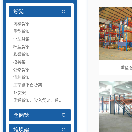
工具车
货架
阁楼货架
重型货架
中型货架
轻型货架
悬臂货架
模具架
重型
重型
折
堆
钢
镀铬货架
流利货架
工字钢平台货架
4S货架
贯通货架、驶入货架、通廊货架
仓储笼
堆垛架