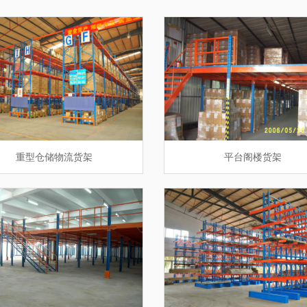
工具车
重型仓储物流货架
重型仓储物流货架
折叠式仓储笼
堆垛架定制
钢制密集架
钢制托盘
工作台
平台阁楼货架
钢制托盘