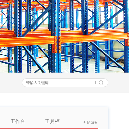
工作台
工具柜
+ More