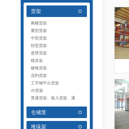
货架
阁楼货架
重型货架
中型货架
轻型货架
悬臂货架
模具架
镀铬货架
流利货架
工字钢平台货架
4S货架
贯通货架、驶入货架、通廊货架
仓储笼
堆垛架