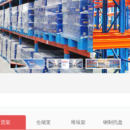
货架
仓储笼
堆垛架
钢制托盘