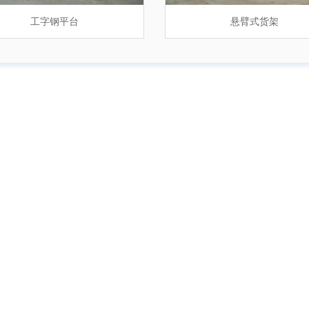
物流仓储货架
工字钢平台
堆垛架定制
悬臂式货架
钢制密集架
悬臂式货架