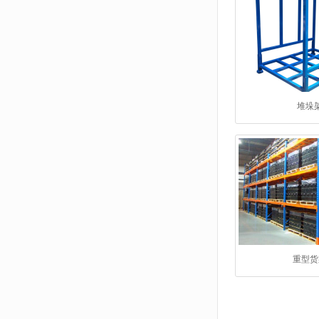
堆垛
重型货