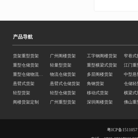
产品导航
货架重型货架
广州阁楼货架
工字钢阁楼货架
窄巷式
重型仓储货架
轻量型货架
重型横梁式货架
江门重
重型仓储物流货架
物流仓储货架
多层阁楼货架
中型悬
悬臂式货架
悬臂式仓储货架
角钢货架
仓储轻
轻型货架
轻型仓储货架
移动式货架
横梁式
阁楼货架定制
广州重型货架
深圳阁楼货架
佛山重
仓储货架品牌
阁楼式仓库货架
仓储货架
重型阁
东莞重型货架
阁楼平台货架
粤ICP备151105