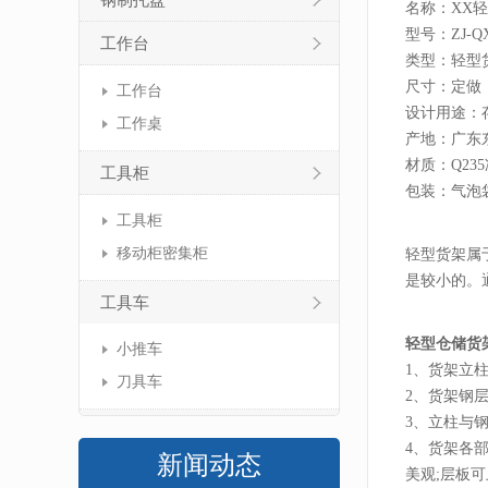
钢制托盘
名称：XX
型号：ZJ-QX
工作台
类型：轻型
尺寸：定做
工作台
设计用途：
工作桌
产地：广东
材质：Q23
工具柜
包装：气泡
工具柜
移动柜密集柜
轻型货架属
是较小的。通
工具车
轻型仓储货
小推车
1、货架立
刀具车
2、货架钢
3、立柱与
4、货架各
新闻动态
美观;层板