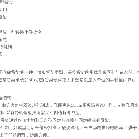
轻型货架
-01
货架
存放一些轻质小件货物
东莞
5冷轧钢
袋
于仓储货架的一种，搁板货架类型。是按货架的承载量来区分与命名的。
常货架承载≦150kg/层(货架载荷绝大多数是以层为单位的承载量计算)。
架
结构
柱:由等边角钢双边冲孔制成，孔距离以50mm距离沿直线排列，立柱孔用
层板:采有冷轧钢板按所需尺寸四边折弯成型。
钢层板通过速扣卡销和三角型固定片连接与固定组成的货架。
部件加工好成型之后全部经打磨 > 酸洗磷化 > 全自动粉末静电喷涂 > 
可上下任意调节，拆装方便。