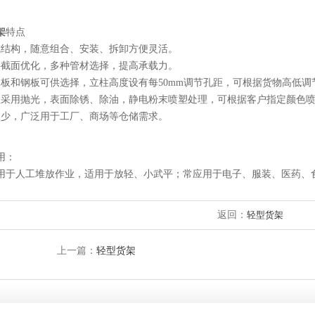
架
特点
式结构，随意组合、安装、拆卸方便灵活。
料截面优化，多种管材选择，提高承载力。
木板和钢板可供选择，立柱高度设有每50mm调节孔距，可根据货物高低调
理采用抛光，表面除锈、除油，静电粉末喷塑处理，可根据客户指定颜色
入少，广泛用于工厂、商场等仓储需求。
用：
用于人工堆放作业，适用于放轻、小武平；常应用于电子、服装、医药、
返回：
轻型货架
上一篇：
轻型货架