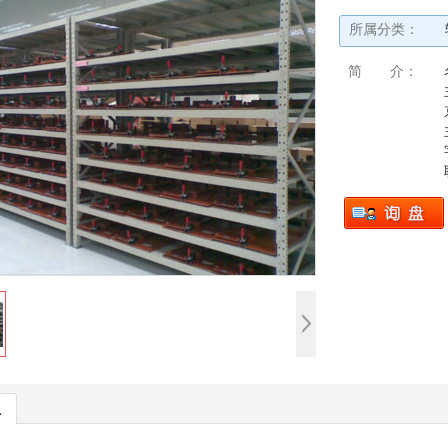
所属分类：
简 介：
息