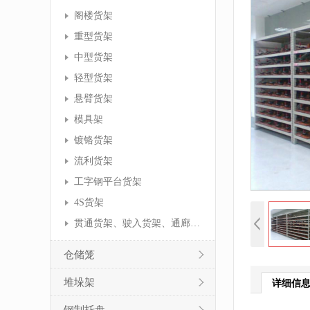
阁楼货架
重型货架
中型货架
轻型货架
悬臂货架
模具架
镀铬货架
流利货架
工字钢平台货架
4S货架
贯通货架、驶入货架、通廊货架
仓储笼
堆垛架
详细信