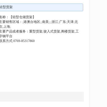
轻型货架
名称：【轻型仓储货架】
主要销售区域：;港澳台地区;;南美;;;浙江;广东;天津;北
京;上海;
主要产品或者服务：重型货架,驶入式货架,阁楼货架,工
字钢平台
联系方式:0769-85317860