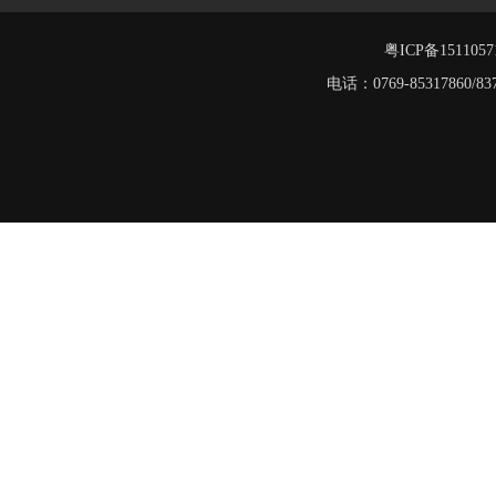
工字钢阁楼货架
窄巷式托盘货架
粤ICP备151105
电话：0769-8531786