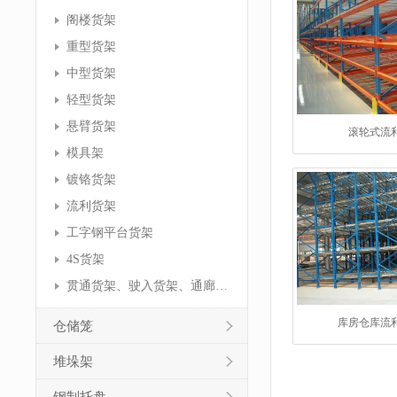
阁楼货架
重型货架
中型货架
轻型货架
悬臂货架
滚轮式流
模具架
镀铬货架
流利货架
工字钢平台货架
4S货架
贯通货架、驶入货架、通廊货架
库房仓库流
仓储笼
堆垛架