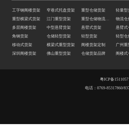
工字钢阁楼货架
窄巷式托盘货架
重型仓储货架
轻量型
重型横梁式货架
江门重型货架
重型仓储物流货架
物流仓
多层阁楼货架
中型悬臂货架
悬臂式货架
悬臂式
角钢货架
仓储轻型货架
轻型货架
轻型仓
移动式货架
横梁式重型货架
阁楼货架定制
广州重
深圳阁楼货架
佛山重型货架
仓储货架品牌
阁楼式
仓储货架
重型阁楼货架
东莞重型货架
阁楼平
货架重型货架
广州阁楼货架
粤ICP备151105
电话：0769-8531786