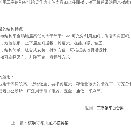
利用工字钢和冷轧跨梁作为主体支撑加上楼面板，楼面板通常选用木板或
架
的结构特点：
建钢结构平台场地层高低点大于等于4.5M,可充分利用空间，倍增库房面积
单，造价低廉，上下层空间通畅，跨度大、在能力强、稳固。
观，结构简单。组合式安装、拆卸方便，可根据实地灵活设计。
下楼可选择叉车、升降平台、货梯等方式。
的运用：
适用于库房较高、货物较重、要求跨度大、存储量较大的情况下，可充分
或者办公场所，广泛用于电子电器、五金、通信、印刷等。
返回：
工字钢平台货架
上一篇：
横沥可靠抽屉式模具架