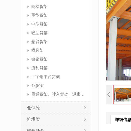
阁楼货架
重型货架
中型货架
轻型货架
悬臂货架
模具架
镀铬货架
流利货架
工字钢平台货架
4S货架
贯通货架、驶入货架、通廊货架
仓储笼
堆垛架
详细信