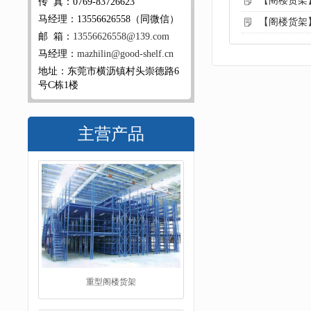
【阁楼货架
传 真：0769-83726623
马经理：13556626558（同微信）
【阁楼货架
邮 箱：
13556626558@139.com
马经理：
mazhilin@good-shelf.cn
地址：东莞市横沥镇村头崇德路6
号C栋1楼
主营产品
阁楼平台货架