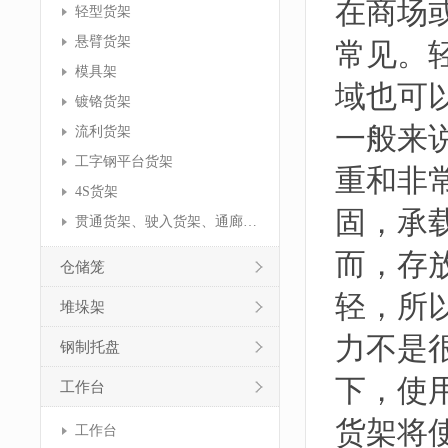
在商场
轻型货架
悬臂货架
常见。
模具架
域也可
镀铬货架
一般来
流利货架
工字钢平台货架
重和非
4S货架
固，承
贯通货架、驶入货架、通廊货架
而，存
仓储笼
轻，所
堆垛架
力不是
钢制托盘
下，使
工作台
货架将
工作台