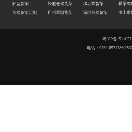
阁楼货架定制
广州重型货架
深圳阁楼货架
佛山重
仓储货架品牌
阁楼式仓库货架
仓储货架
重型阁
东莞重型货架
阁楼平台货架
货架重型货架
广州阁
工字钢阁楼货架
窄巷式托盘货架
粤ICP备151105
重型货架
电话：0769-8531786
堆垛架