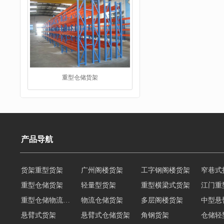
仓储货架
产品导航
重型仓储货架
轻量型货架
重型横梁式货架
江门重
重型仓储物流货架
物流仓储货架
多层阁楼货架
中型悬
阁楼货架
悬臂式货架
悬臂式仓储货架
角钢货架
仓储轻
轻型货架
轻型仓储货架
移动式货架
横梁式