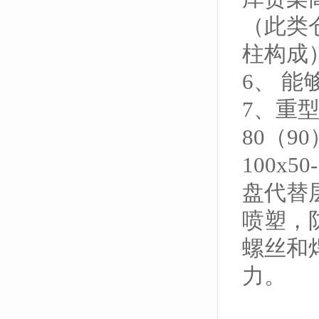
（此类
柱构成
6、 
7、重
80（9
100x5
盘代替
喷塑，
螺丝和
力。