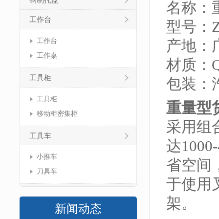
钢制托盘
名称：
工作台
型号：ZJ
工作台
产地：
工作桌
材质：Q
工具柜
包装：
工具柜
重量型
移动柜密集柜
采用组
工具车
达100
小推车
省空间
刀具车
于使用
架。
新闻动态