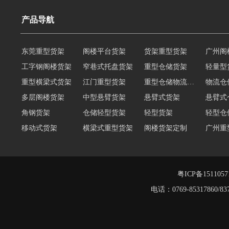
产品导航
工字钢阁楼货架
窄巷式托盘货架
重型仓储货架
轻量型
重型横梁式货架
江门重型货架
重型仓储物流货架
物流仓
多层阁楼货架
中型悬臂货架
悬臂式货架
悬臂式
角钢货架
仓储轻型货架
轻型货架
轻型仓
移动式货架
横梁式重型货架
阁楼货架定制
广州重
深圳阁楼货架
佛山重型货架
仓储货架品牌
阁楼式
仓储货架
重型阁楼货架
东莞重型货架
阁楼平
货架重型货架
广州阁楼货架
粤ICP备151105
电话：0769-8531786