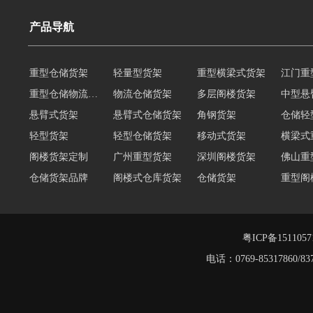
产品导航
重型仓储货架
轻量型货架
重型横梁式货架
江门重
重型仓储物流货架
物流仓储货架
多层阁楼货架
中型悬
悬臂式货架
悬臂式仓储货架
角钢货架
仓储轻
轻型货架
轻型仓储货架
移动式货架
横梁式
阁楼货架定制
广州重型货架
深圳阁楼货架
佛山重
仓储货架品牌
阁楼式仓库货架
仓储货架
重型阁
东莞重型货架
阁楼平台货架
货架重型货架
广州阁
工字钢阁楼货架
窄巷式托盘货架
粤ICP备151105
电话：0769-8531786