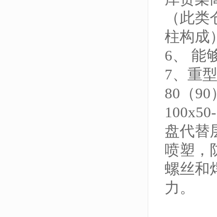
（此类
柱构成
6、 
7、重
80（9
100x5
盘代替
喷塑，
螺丝和
力。