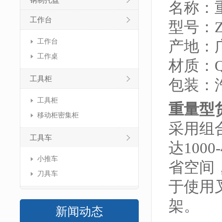
钢制托盘
名称：
工作台
型号：ZJ
工作台
产地：
工作桌
材质：Q
工具柜
包装：
工具柜
重量型
移动柜密集柜
采用组
工具车
达100
小推车
省空间
刀具车
于使用
架。
新闻动态