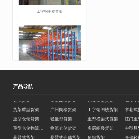
重型仓储货架
产品导航
货架重型货架
广州阁楼货架
工字钢阁楼货架
窄巷式
重型仓储货架
轻量型货架
重型横梁式货架
江门重
仓储货架
重型仓储物流货架
物流仓储货架
多层阁楼货架
中型悬
悬臂式货架
悬臂式仓储货架
角钢货架
仓储轻