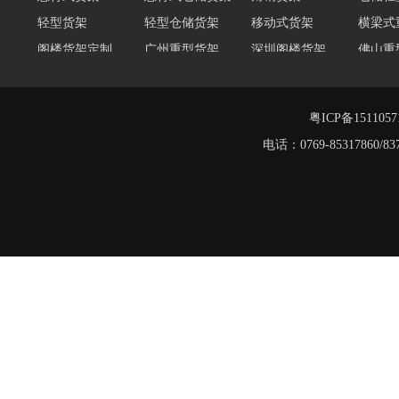
轻型货架
轻型仓储货架
移动式货架
横梁式
阁楼货架定制
广州重型货架
深圳阁楼货架
佛山重
仓储货架品牌
阁楼式仓库货架
仓储货架
重型阁
东莞重型货架
阁楼平台货架
粤ICP备151105
阁楼货架
电话：0769-8531786
重型货架