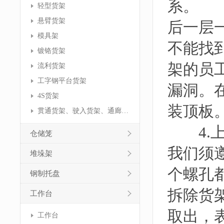
系。 
轻型货架
悬臂货架
后一层
模具架
不能找
镀铬货架
架的员
流利货架
工字钢平台货架
漏洞。
4S货架
装顶板
贯通货架、驶入货架、通廊货架
4.上
仓储笼
我们须
堆垛架
个螺孔
钢制托盘
拆除货
工作台
取出，
工作台