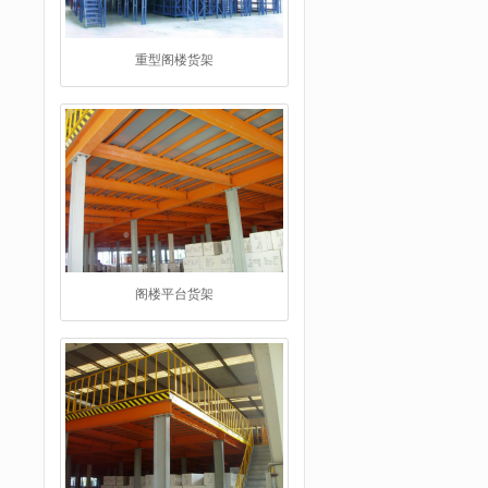
阁楼平台货架
工字钢阁楼货架