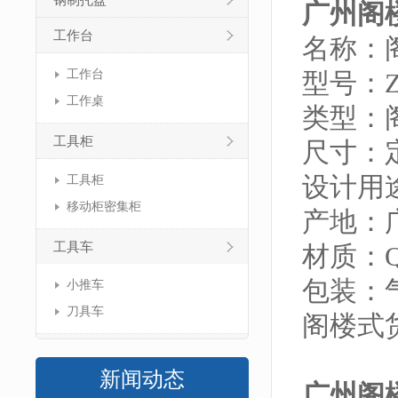
钢制托盘
广州阁
工作台
名称：
工作台
型号：ZJ
工作桌
类型：
工具柜
尺寸：
设计用
工具柜
移动柜密集柜
产地：
工具车
材质：Q
包装：
小推车
刀具车
阁楼式
新闻动态
广州阁