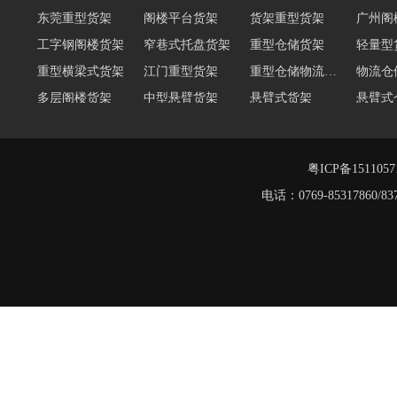
东莞重型货架
阁楼平台货架
货架重型货架
广州阁
工字钢阁楼货架
窄巷式托盘货架
重型仓储货架
轻量型
重型横梁式货架
江门重型货架
重型仓储物流货架
物流仓
多层阁楼货架
中型悬臂货架
悬臂式货架
悬臂式
角钢货架
仓储轻型货架
轻型货架
轻型仓
移动式货架
横梁式重型货架
粤ICP备151105
电话：0769-8531786