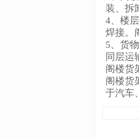
装、拆
4、楼
焊接。
5、货
同层运
阁楼货
阁楼货
于汽车