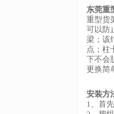
东莞重
重型货
可以防
梁；该
点；柱
下不会
更换简
安装方
1、首
2、把