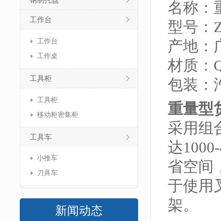
钢制托盘
名称：
工作台
型号：ZJ
工作台
产地：
工作桌
材质：Q
工具柜
包装：
工具柜
重量型
移动柜密集柜
采用组
工具车
达100
小推车
省空间
刀具车
于使用
架。
新闻动态