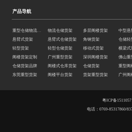
产品导航
重型仓储物流货架
物流仓储货架
多层阁楼货架
中型悬
悬臂式货架
悬臂式仓储货架
角钢货架
仓储轻
轻型货架
轻型仓储货架
移动式货架
横梁式
阁楼货架定制
广州重型货架
深圳阁楼货架
佛山重
仓储货架品牌
阁楼式仓库货架
仓储货架
重型阁
东莞重型货架
阁楼平台货架
货架重型货架
广州阁
工字钢阁楼货架
窄巷式托盘货架
重型仓储货架
轻量型
重型横梁式货架
江门重型货架
粤ICP备151105
电话：0769-8531786