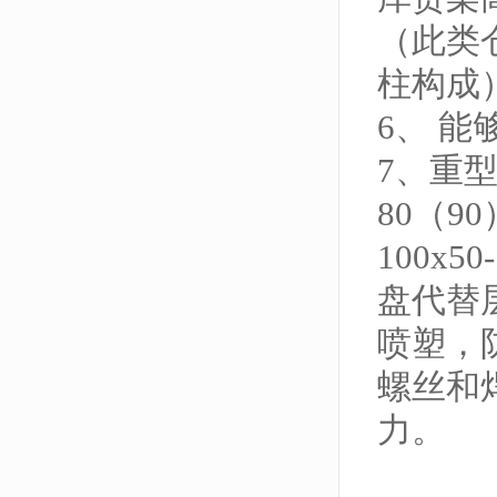
（此类
柱构成
6、 
7、重
80（9
100x5
盘代替
喷塑，
螺丝和
力。