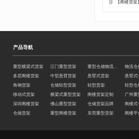
【阁楼货架
产品导航
重型横梁式货架
江门重型货架
重型仓储物流货架
物流仓
多层阁楼货架
中型悬臂货架
悬臂式货架
悬臂式
角钢货架
仓储轻型货架
轻型货架
轻型仓
移动式货架
横梁式重型货架
阁楼货架定制
广州重
深圳阁楼货架
佛山重型货架
仓储货架品牌
阁楼式
仓储货架
重型阁楼货架
东莞重型货架
阁楼平
货架重型货架
广州阁楼货架
工字钢阁楼货架
窄巷式
重型仓储货架
轻量型货架