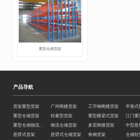
重型仓储货架
产品导航
货架重型货架
广州阁楼货架
工字钢阁楼货架
窄巷式
仓储货架
重型仓储货架
轻量型货架
重型横梁式货架
江门重
重型仓储物流货架
物流仓储货架
多层阁楼货架
中型悬
悬臂式货架
悬臂式仓储货架
角钢货架
仓储轻