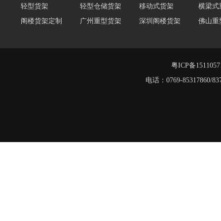
轻型货架
轻型仓储货架
移动式货架
横梁式
阁楼货架定制
广州重型货架
深圳阁楼货架
佛山重
仓储货架品牌
阁楼式仓库货架
仓储货架
重型阁
东莞重型货架
阁楼平台货架
粤ICP备151105
阁楼货架
电话：0769-8531786
重型货架