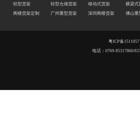
阁楼货架定制
广州重型货架
深圳阁楼货架
佛山重
仓储货架品牌
阁楼式仓库货架
仓储货架
重型阁
东莞重型货架
阁楼平台货架
粤ICP备151105
电话：0769-8531786
重型货架
堆垛架