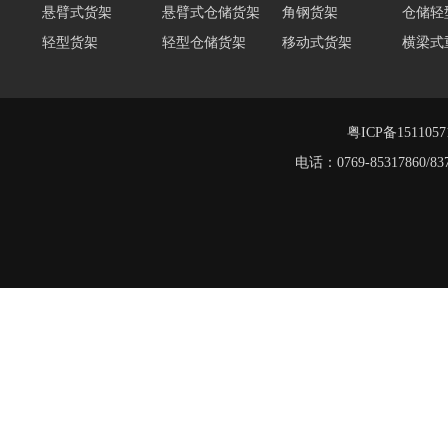
轻型货架
轻型仓储货架
移动式货架
横梁式
仓储货架
阁楼货架定制
广州重型货架
深圳阁楼货架
佛山重
仓储货架品牌
阁楼式仓库货架
粤ICP备151105
电话：0769-8531786
阁楼货架