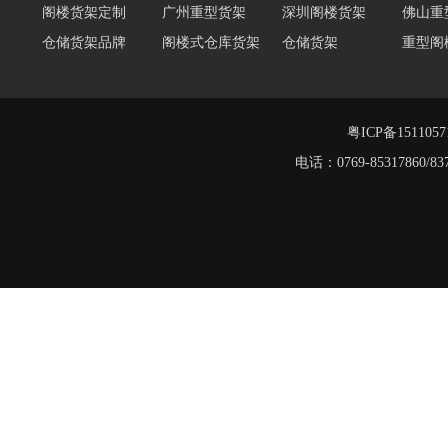
阁楼货架定制
广州重型货架
深圳阁楼货架
佛山重
仓储货架品牌
阁楼式仓库货架
仓储货架
重型阁
东莞重型货架
阁楼平台货架
货架重型货架
广州阁
工字钢阁楼货架
窄巷式托盘货架
粤ICP备151105
重型货架
电话：0769-8531786
堆垛架