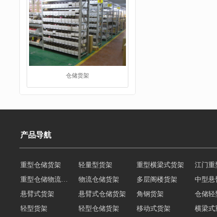
仓储货架
产品导航
重型仓储货架
轻量型货架
重型横梁式货架
江门重
重型仓储物流货架
物流仓储货架
多层阁楼货架
中型悬
阁楼货架
悬臂式货架
悬臂式仓储货架
角钢货架
仓储轻
轻型货架
轻型仓储货架
移动式货架
横梁式