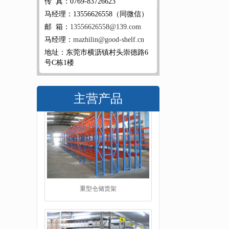
传 真：0769-83726623
马经理：13556626558（同微信）
邮 箱：
13556626558@139.com
马经理：
mazhilin@good-shelf.cn
地址：东莞市横沥镇村头崇德路6
号C栋1楼
主营产品
仓储货架