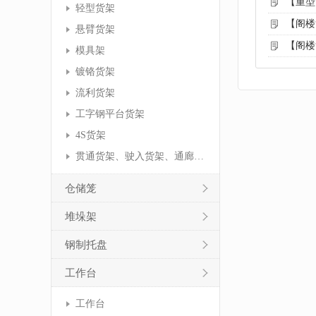
【重型
轻型货架
【阁楼
悬臂货架
【阁楼
模具架
镀铬货架
流利货架
工字钢平台货架
4S货架
贯通货架、驶入货架、通廊货架
仓储笼
堆垛架
钢制托盘
工作台
工作台