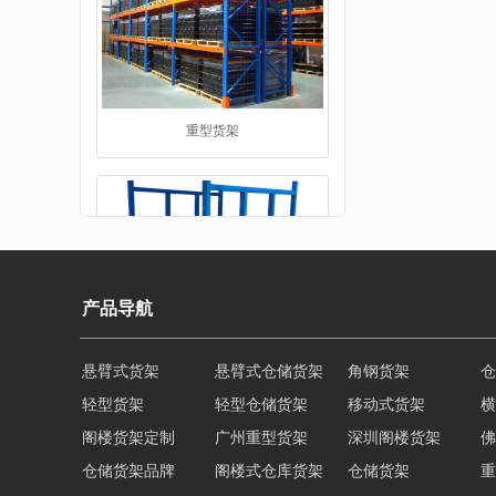
堆垛架
产品导航
轻型货架
轻型仓储货架
移动式货架
横
阁楼货架定制
广州重型货架
深圳阁楼货架
佛
工字钢平台
仓储货架品牌
阁楼式仓库货架
仓储货架
重
东莞重型货架
阁楼平台货架
货架重型货架
广