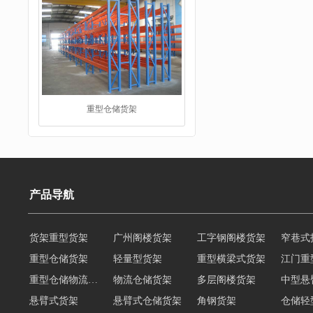
重型仓储货架
产品导航
货架重型货架
广州阁楼货架
工字钢阁楼货架
窄巷式
重型仓储货架
轻量型货架
重型横梁式货架
江门重
仓储货架
重型仓储物流货架
物流仓储货架
多层阁楼货架
中型悬
悬臂式货架
悬臂式仓储货架
角钢货架
仓储轻