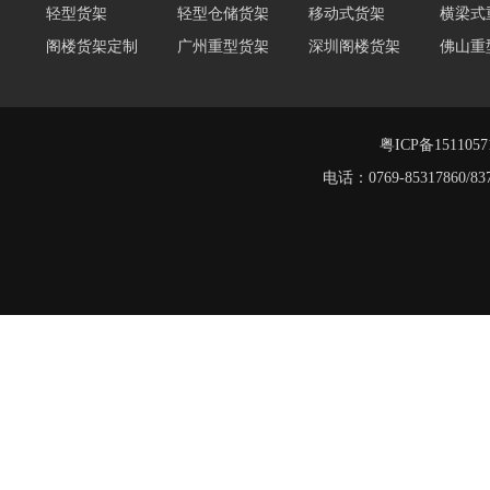
轻型货架
轻型仓储货架
移动式货架
横梁式
阁楼货架定制
广州重型货架
深圳阁楼货架
佛山重
仓储货架品牌
阁楼式仓库货架
仓储货架
重型阁
东莞重型货架
阁楼平台货架
粤ICP备151105
阁楼货架
电话：0769-8531786
重型货架