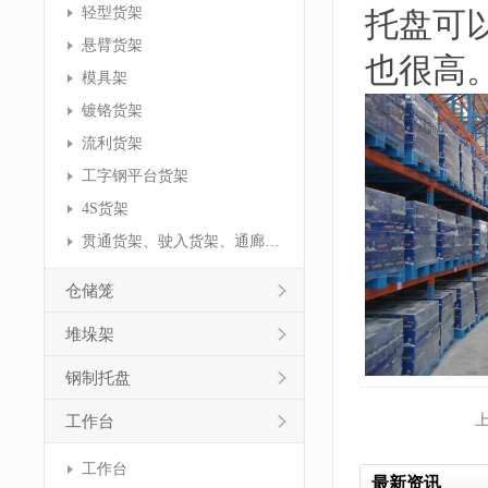
轻型货架
托盘可
悬臂货架
也很高
模具架
镀铬货架
流利货架
工字钢平台货架
4S货架
贯通货架、驶入货架、通廊货架
仓储笼
堆垛架
钢制托盘
工作台
工作台
最新资讯