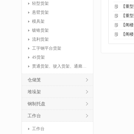
轻型货架
【重型
悬臂货架
【重型
模具架
【阁楼
镀铬货架
【阁楼
流利货架
工字钢平台货架
4S货架
贯通货架、驶入货架、通廊货架
仓储笼
堆垛架
钢制托盘
工作台
工作台