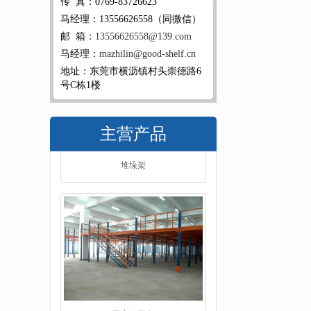
传 真：0769-83726623
马经理：13556626558（同微信）
邮 箱：
13556626558@139.com
马经理：
mazhilin@good-shelf.cn
地址：东莞市横沥镇村头崇德路6
号C栋1楼
主营产品
工字钢平台