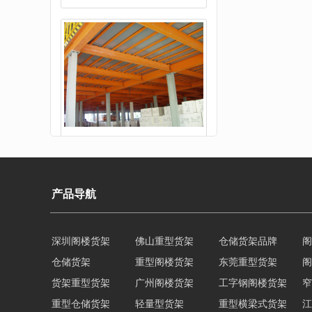
阁楼平台货架
产品导航
深圳阁楼货架
佛山重型货架
仓储货架品牌
阁
仓储货架
重型阁楼货架
东莞重型货架
阁
工字钢阁楼货架
货架重型货架
广州阁楼货架
工字钢阁楼货架
窄
重型仓储货架
轻量型货架
重型横梁式货架
江