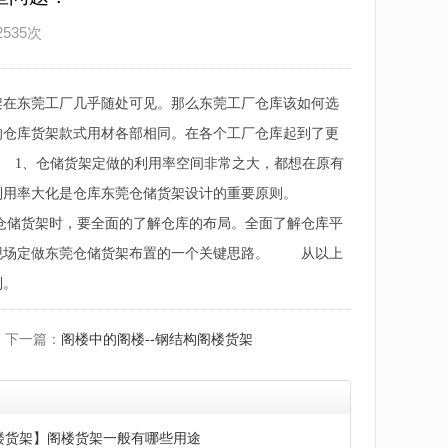
2535次
架在东莞工厂几乎随处可见。那么东莞工厂仓库该如何选
的仓库货架款式用材各部相同。在各个工厂仓库起到了更
 1、仓储货架定做的利用率空间非常之大，都想在原有
的利用率大化是仓库东莞仓储货架设计的重要原则。
仓储货架时，要全面的了解仓库的布局。全面了解仓库平
现场定做东莞仓储货架布置的一个关键思路。 从以上
到。
下一篇：
阁楼中的阁楼--钢结构阁楼货架
楼货架】阁楼货架一般有哪些用途