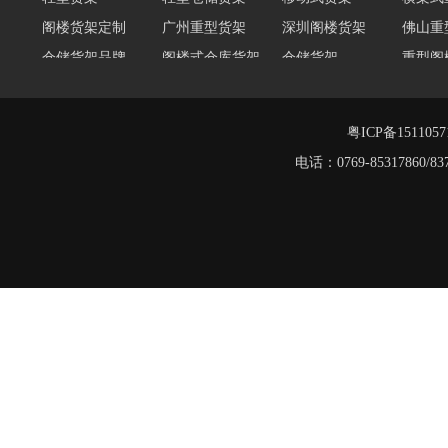
阁楼货架定制
广州重型货架
深圳阁楼货架
佛山重
仓储货架品牌
阁楼式仓库货架
仓储货架
重型阁
东莞重型货架
阁楼平台货架
货架重型货架
广州阁
工字钢阁楼货架
窄巷式托盘货架
粤ICP备151105
重型货架
电话：0769-8531786
堆垛架