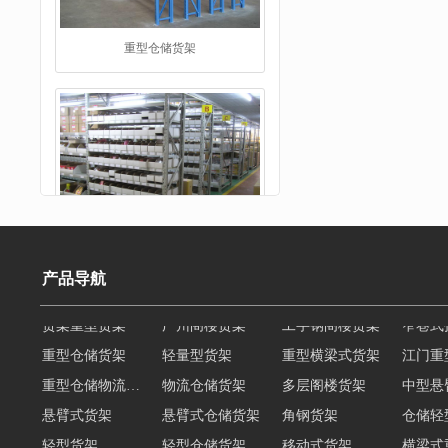
仓储货架
产品导航
重型仓储货架
轻量型货架
重型横梁式货架
江门重
重型仓储物流货架
物流仓储货架
多层阁楼货架
中型悬
阁楼货架
悬臂式货架
悬臂式仓储货架
角钢货架
仓储轻
轻型货架
轻型仓储货架
移动式货架
横梁式