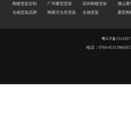
仓储货架品牌
阁楼式仓库货架
仓储货架
重型阁
东莞重型货架
阁楼平台货架
货架重型货架
广州阁
工字钢阁楼货架
窄巷式托盘货架
重型仓储货架
轻量型
重型横梁式货架
江门重型货架
粤ICP备151105
堆垛架
电话：0769-8531786
工字钢平台