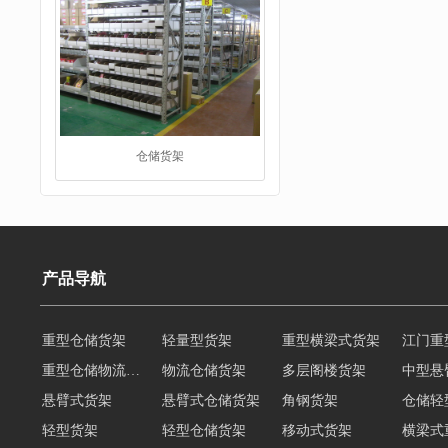
阁楼货架
产品导航
重型仓储物流货架
物流仓储货架
多层阁楼货架
中型悬
悬臂式货架
悬臂式仓储货架
角钢货架
仓储轻
重型货架
轻型货架
轻型仓储货架
移动式货架
横梁式
阁楼货架定制
广州重型货架
深圳阁楼货架
佛山重