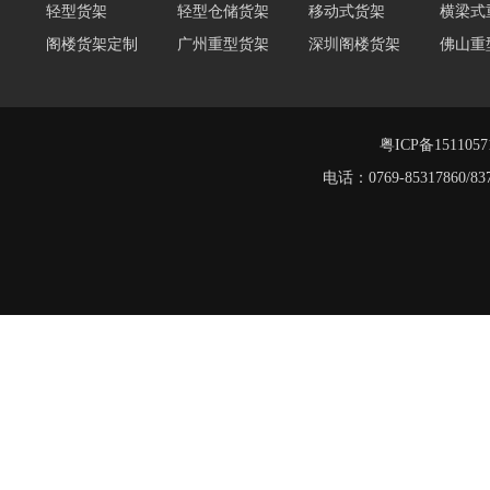
阁楼货架定制
广州重型货架
深圳阁楼货架
佛山重
仓储货架品牌
阁楼式仓库货架
仓储货架
重型阁
东莞重型货架
阁楼平台货架
货架重型货架
广州阁
工字钢阁楼货架
窄巷式托盘货架
粤ICP备151105
重型货架
电话：0769-8531786
堆垛架