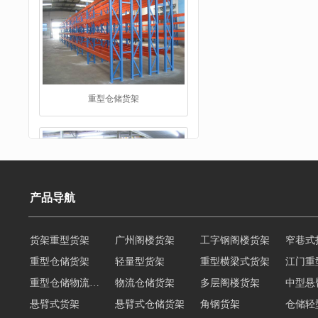
仓储货架
产品导航
重型仓储货架
轻量型货架
重型横梁式货架
江门重
重型仓储物流货架
物流仓储货架
多层阁楼货架
中型悬
阁楼货架
悬臂式货架
悬臂式仓储货架
角钢货架
仓储轻
轻型货架
轻型仓储货架
移动式货架
横梁式