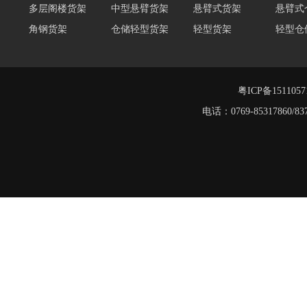
角钢货架
仓储轻型货架
轻型货架
轻型仓
移动式货架
横梁式重型货架
阁楼货架定制
广州重
深圳阁楼货架
佛山重型货架
仓储货架品牌
阁楼式
仓储货架
重型阁楼货架
粤ICP备151105
工字钢阁楼货架
电话：0769-8531786
重型仓储货架