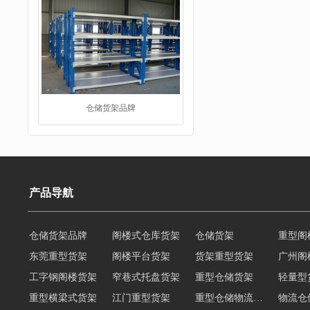
重型阁楼货架
产品导航
东莞重型货架
阁楼平台货架
货架重型货架
广州阁
工字钢阁楼货架
窄巷式托盘货架
重型仓储货架
轻量型
阁楼平台货架
重型横梁式货架
江门重型货架
重型仓储物流货架
物流仓
多层阁楼货架
中型悬臂货架
悬臂式货架
悬臂式