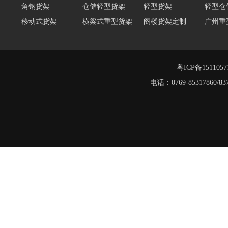
工字钢阁楼货架
移动式货架
横梁式重型货架
阁楼货架定制
广州重
深圳阁楼货架
佛山重型货架
仓储货架品牌
阁楼式
仓储货架
重型阁楼货架
粤ICP备151105
电话：0769-8531786
重型仓储货架
仓储货架