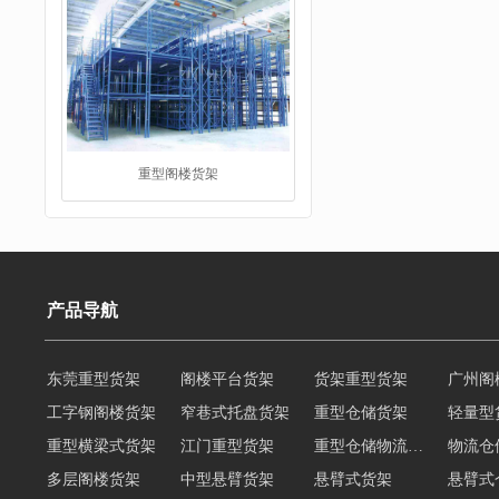
重型阁楼货架
阁楼平台货架
产品导航
东莞重型货架
阁楼平台货架
货架重型货架
广州阁
工字钢阁楼货架
窄巷式托盘货架
重型仓储货架
轻量型
重型横梁式货架
江门重型货架
重型仓储物流货架
物流仓
多层阁楼货架
中型悬臂货架
悬臂式货架
悬臂式
角钢货架
仓储轻型货架
轻型货架
轻型仓