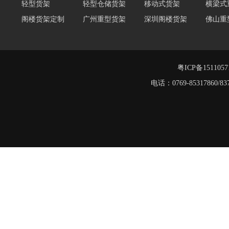
阁楼货架定制
广州重型货架
深圳阁楼货架
佛山重
仓储货架品牌
阁楼式仓库货架
仓储货架
重型阁
东莞重型货架
阁楼平台货架
货架重型货架
广州阁
工字钢阁楼货架
窄巷式托盘货架
粤ICP备151105
重型货架
电话：0769-8531786
堆垛架