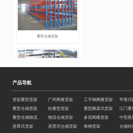
仓储货架
产品导航
重型仓储货架
轻量型货架
重型横梁式货架
江门重
重型仓储物流货架
物流仓储货架
多层阁楼货架
中型悬
阁楼货架
悬臂式货架
悬臂式仓储货架
角钢货架
仓储轻
轻型货架
轻型仓储货架
移动式货架
横梁式