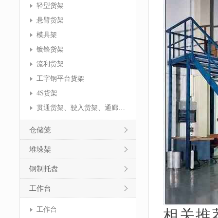
轻型货架
悬臂货架
模具架
镀铬货架
流利货架
工字钢平台货架
4S货架
贯通货架、驶入货架、通廊货架
仓储笼
堆垛架
钢制托盘
工作台
工作台
相关推