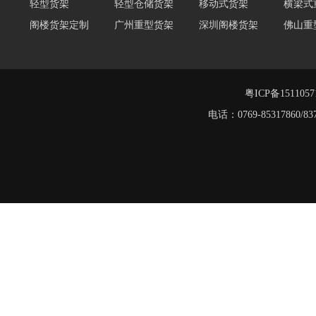
阁楼货架定制
广州重型货架
深圳阁楼货架
佛山重
仓储货架品牌
阁楼式仓库货架
仓储货架
重型阁
东莞重型货架
阁楼平台货架
货架重型货架
广州阁
工字钢阁楼货架
窄巷式托盘货架
粤ICP备151105
重型货架
电话：0769-8531786
堆垛架