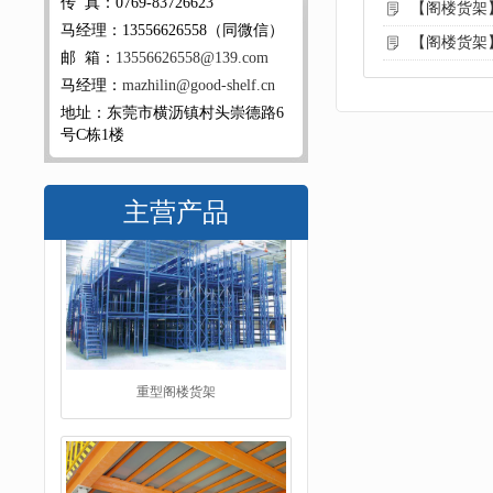
传 真：0769-83726623
【阁楼货架
马经理：13556626558（同微信）
【阁楼货架
邮 箱：
13556626558@139.com
马经理：
mazhilin@good-shelf.cn
地址：东莞市横沥镇村头崇德路6
号C栋1楼
主营产品
阁楼平台货架