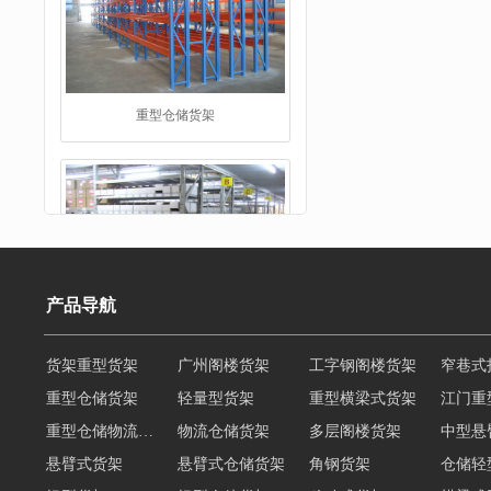
仓储货架
产品导航
重型仓储货架
轻量型货架
重型横梁式货架
江门重
重型仓储物流货架
物流仓储货架
多层阁楼货架
中型悬
阁楼货架
悬臂式货架
悬臂式仓储货架
角钢货架
仓储轻
轻型货架
轻型仓储货架
移动式货架
横梁式