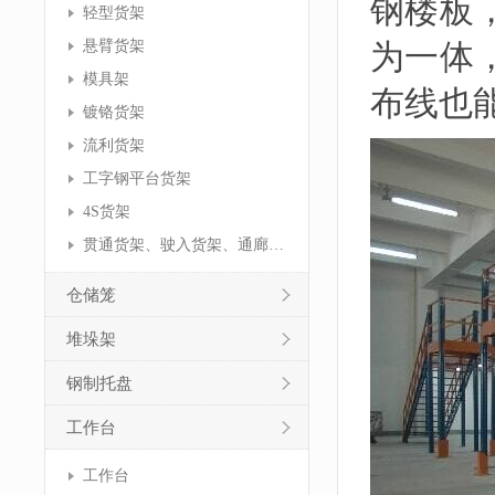
钢楼板
轻型货架
悬臂货架
为一体
模具架
布线也
镀铬货架
流利货架
工字钢平台货架
4S货架
贯通货架、驶入货架、通廊货架
仓储笼
堆垛架
钢制托盘
工作台
工作台