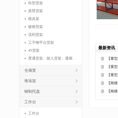
轻型货架
悬臂货架
模具架
镀铬货架
流利货架
工字钢平台货架
最新资讯
4S货架
贯通货架、驶入货架、通廊货架
【重型
【重型
仓储笼
【重型
堆垛架
【阁楼
钢制托盘
【阁楼
工作台
工作台