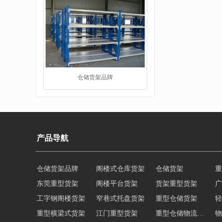
仓储货架品牌
重型阁楼货架
产品导航
仓储货架品牌
阁楼式仓库货架
仓储货架
重
东莞重型货架
阁楼平台货架
货架重型货架
广
工字钢阁楼货架
窄巷式托盘货架
重型仓储货架
轻
重型横梁式货架
江门重型货架
重型仓储物流货架
物
多层阁楼货架
中型悬臂货架
悬臂式货架
悬