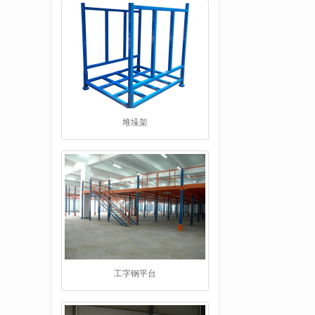
堆垛架
工字钢平台