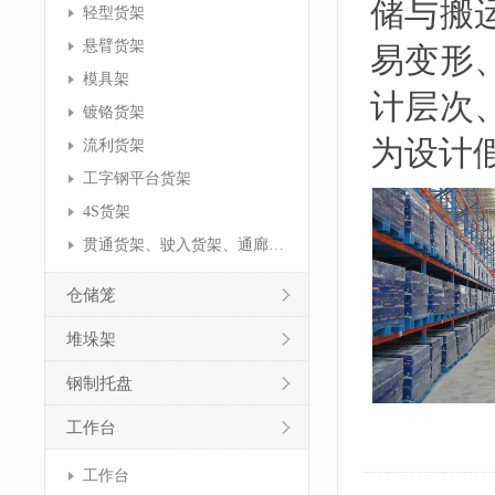
储与搬
轻型货架
悬臂货架
易变形
模具架
计层次
镀铬货架
为设计
流利货架
工字钢平台货架
4S货架
贯通货架、驶入货架、通廊货架
仓储笼
堆垛架
钢制托盘
工作台
工作台