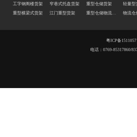
工字钢阁楼货架
窄巷式托盘货架
重型仓储货架
轻量型
重型横梁式货架
江门重型货架
重型仓储物流货架
物流仓
多层阁楼货架
中型悬臂货架
悬臂式货架
悬臂式
角钢货架
仓储轻型货架
粤ICP备151105
仓储货架品牌
电话：0769-8531786
重型阁楼货架