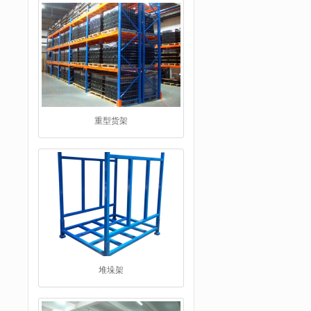
重型货架
堆垛架