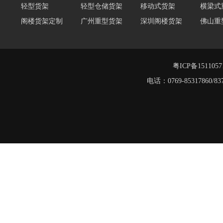
轻型货架
轻型仓储货架
移动式货架
横梁式
阁楼货架定制
广州重型货架
深圳阁楼货架
佛山重
阁楼货架
仓储货架品牌
阁楼式仓库货架
仓储货架
重型阁
东莞重型货架
阁楼平台货架
粤ICP备151105
电话：0769-8531786
重型货架