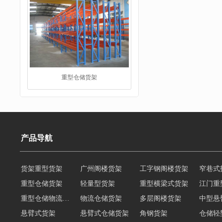
重型仓储货架
产品导航
仓储货架
货架重型货架
广州阁楼货架
工字钢阁楼货架
窄巷式
重型仓储货架
轻量型货架
重型横梁式货架
江门重
重型仓储物流货架
物流仓储货架
多层阁楼货架
中型悬
悬臂式货架
悬臂式仓储货架
角钢货架
仓储轻