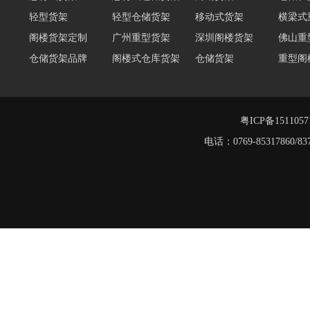
阁楼货架定制
广州重型货架
深圳阁楼货架
佛山重
仓储货架品牌
阁楼式仓库货架
仓储货架
重型阁
东莞重型货架
阁楼平台货架
货架重型货架
广州阁
工字钢阁楼货架
窄巷式托盘货架
粤ICP备151105
电话：0769-8531786