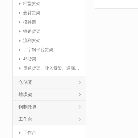
轻型货架
悬臂货架
模具架
镀铬货架
流利货架
工字钢平台货架
4S货架
贯通货架、驶入货架、通廊货架
仓储笼
堆垛架
钢制托盘
工作台
工作台