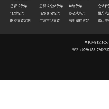
悬臂式货架
悬臂式仓储货架
角钢货架
仓储轻
轻型货架
轻型仓储货架
移动式货架
横梁式
阁楼货架定制
广州重型货架
深圳阁楼货架
佛山重
仓储货架品牌
阁楼式仓库货架
仓储货架
重型阁
东莞重型货架
阁楼平台货架
粤ICP备151105
电话：0769-8531786