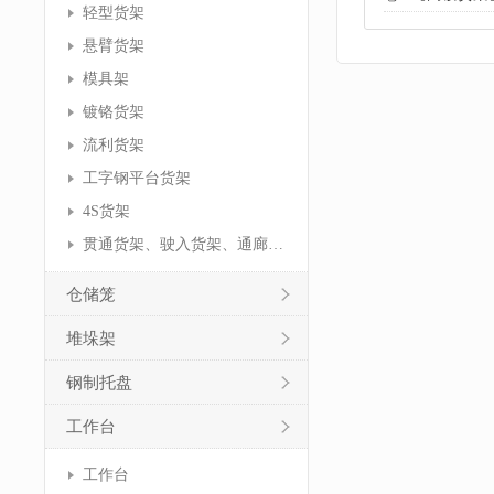
轻型货架
悬臂货架
模具架
镀铬货架
流利货架
工字钢平台货架
4S货架
贯通货架、驶入货架、通廊货架
仓储笼
堆垛架
钢制托盘
工作台
工作台