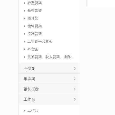
轻型货架
悬臂货架
模具架
镀铬货架
流利货架
工字钢平台货架
4S货架
贯通货架、驶入货架、通廊货架
仓储笼
堆垛架
钢制托盘
工作台
工作台