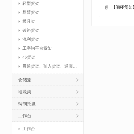
轻型货架
【阁楼货架
悬臂货架
模具架
镀铬货架
流利货架
工字钢平台货架
4S货架
贯通货架、驶入货架、通廊货架
仓储笼
堆垛架
钢制托盘
工作台
工作台