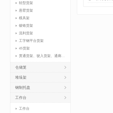
轻型货架
悬臂货架
模具架
镀铬货架
流利货架
工字钢平台货架
4S货架
贯通货架、驶入货架、通廊货架
仓储笼
堆垛架
钢制托盘
工作台
工作台