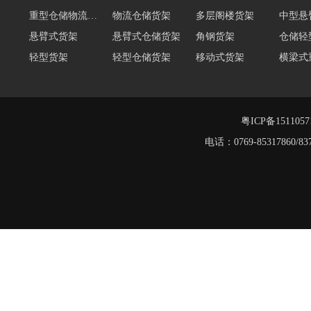
悬臂式货架
悬臂式仓储货架
角钢货架
仓储轻
轻型货架
轻型仓储货架
移动式货架
横梁式
阁楼货架定制
广州重型货架
深圳阁楼货架
佛山重
仓储货架品牌
阁楼式仓库货架
粤ICP备151105
电话：0769-8531786