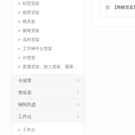
轻型货架
【阁楼货架
悬臂货架
模具架
镀铬货架
流利货架
工字钢平台货架
4S货架
贯通货架、驶入货架、通廊货架
仓储笼
堆垛架
钢制托盘
工作台
工作台