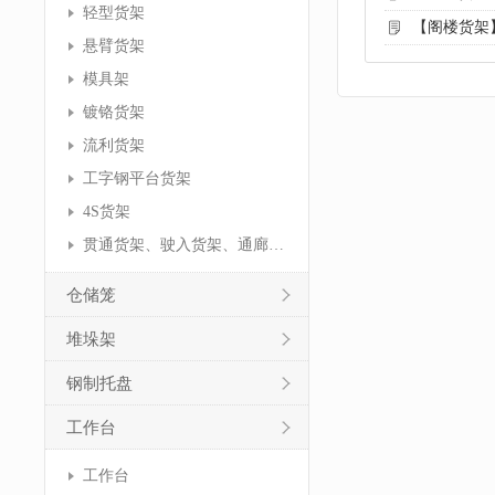
轻型货架
【阁楼货架
悬臂货架
模具架
镀铬货架
流利货架
工字钢平台货架
4S货架
贯通货架、驶入货架、通廊货架
仓储笼
堆垛架
钢制托盘
工作台
工作台