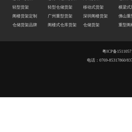
轻型货架
轻型仓储货架
移动式货架
横梁式
阁楼货架定制
广州重型货架
深圳阁楼货架
佛山重
仓储货架品牌
阁楼式仓库货架
仓储货架
重型阁
东莞重型货架
阁楼平台货架
货架重型货架
广州阁
工字钢阁楼货架
窄巷式托盘货架
粤ICP备151105
电话：0769-8531786