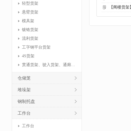
轻型货架
【阁楼货架
悬臂货架
模具架
镀铬货架
流利货架
工字钢平台货架
4S货架
贯通货架、驶入货架、通廊货架
仓储笼
堆垛架
钢制托盘
工作台
工作台