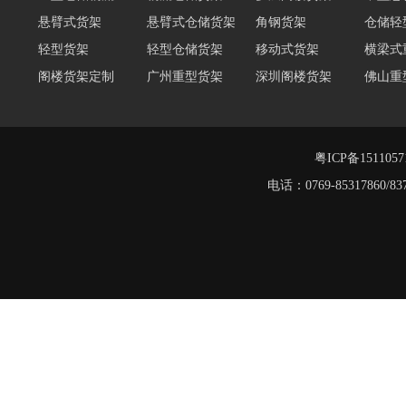
悬臂式货架
悬臂式仓储货架
角钢货架
仓储轻
轻型货架
轻型仓储货架
移动式货架
横梁式
阁楼货架定制
广州重型货架
深圳阁楼货架
佛山重
仓储货架品牌
阁楼式仓库货架
仓储货架
重型阁
东莞重型货架
阁楼平台货架
粤ICP备151105
电话：0769-8531786