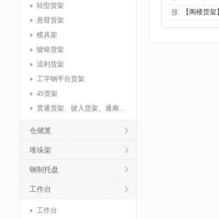
轻型货架
【阁楼货架
悬臂货架
模具架
镀铬货架
流利货架
工字钢平台货架
4S货架
贯通货架、驶入货架、通廊货架
仓储笼
堆垛架
钢制托盘
工作台
工作台