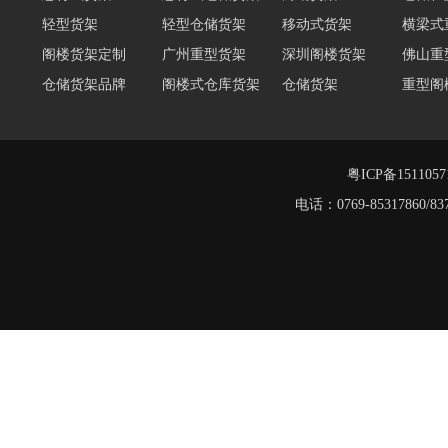
轻型货架
轻型仓储货架
移动式货架
横梁式
阁楼货架定制
广州重型货架
深圳阁楼货架
佛山重
仓储货架品牌
阁楼式仓库货架
仓储货架
重型阁
东莞重型货架
阁楼平台货架
货架重型货架
广州阁
工字钢阁楼货架
窄巷式托盘货架
粤ICP备151105
电话：0769-8531786