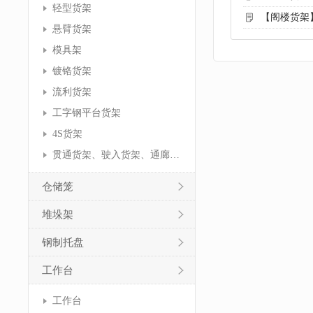
轻型货架
【阁楼货架
悬臂货架
模具架
镀铬货架
流利货架
工字钢平台货架
4S货架
贯通货架、驶入货架、通廊货架
仓储笼
堆垛架
钢制托盘
工作台
工作台