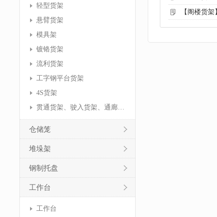
轻型货架
【阁楼货架
悬臂货架
模具架
镀铬货架
流利货架
工字钢平台货架
4S货架
贯通货架、驶入货架、通廊货架
仓储笼
堆垛架
钢制托盘
工作台
工作台