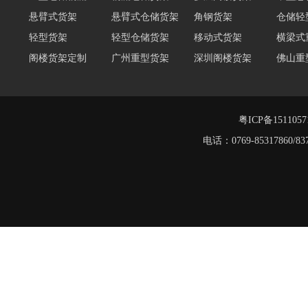
轻型货架
轻型仓储货架
移动式货架
横梁式
阁楼货架定制
广州重型货架
深圳阁楼货架
佛山重
仓储货架品牌
阁楼式仓库货架
仓储货架
重型阁
东莞重型货架
阁楼平台货架
粤ICP备151105
电话：0769-8531786