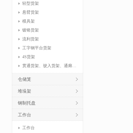
轻型货架
悬臂货架
模具架
镀铬货架
流利货架
工字钢平台货架
4S货架
贯通货架、驶入货架、通廊货架
仓储笼
堆垛架
钢制托盘
工作台
工作台