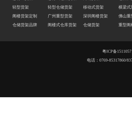
轻型货架
轻型仓储货架
移动式货架
横梁式
阁楼货架定制
广州重型货架
深圳阁楼货架
佛山重
仓储货架品牌
阁楼式仓库货架
仓储货架
重型阁
东莞重型货架
阁楼平台货架
货架重型货架
广州阁
工字钢阁楼货架
窄巷式托盘货架
粤ICP备151105
电话：0769-8531786