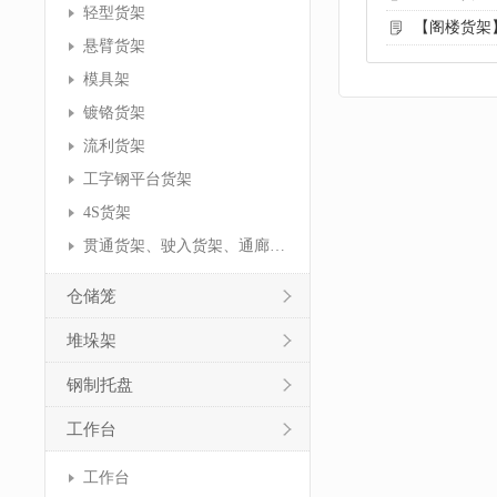
轻型货架
【阁楼货架
悬臂货架
模具架
镀铬货架
流利货架
工字钢平台货架
4S货架
贯通货架、驶入货架、通廊货架
仓储笼
堆垛架
钢制托盘
工作台
工作台