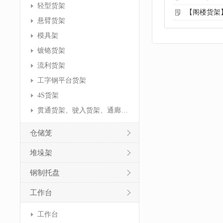
轻型货架
【阁楼货架
悬臂货架
模具架
镀铬货架
流利货架
工字钢平台货架
4S货架
贯通货架、驶入货架、通廊货架
仓储笼
堆垛架
钢制托盘
工作台
工作台