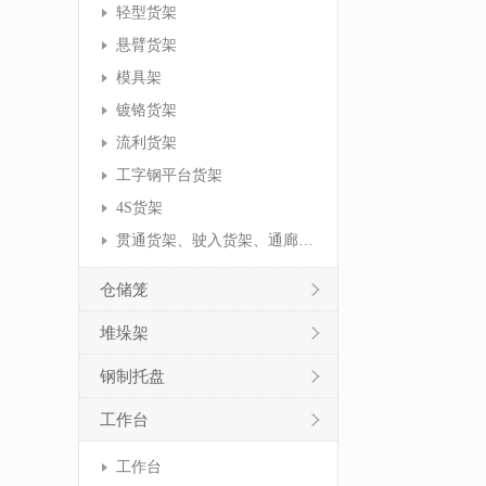
轻型货架
悬臂货架
模具架
镀铬货架
流利货架
工字钢平台货架
4S货架
贯通货架、驶入货架、通廊货架
仓储笼
堆垛架
钢制托盘
工作台
工作台