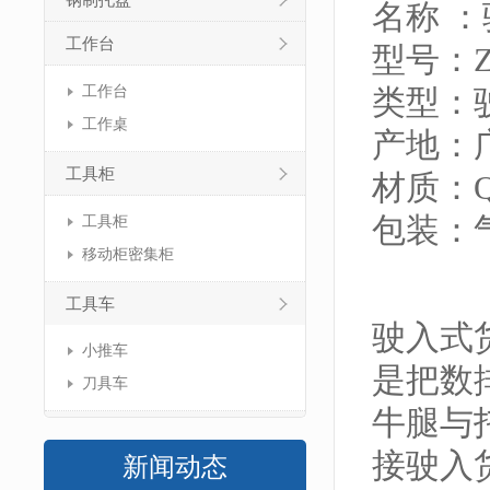
钢制托盘
名称 
工作台
型号：ZJ
工作台
类型：
工作桌
产地：
工具柜
材质：Q
包装：
工具柜
移动柜密集柜
工具车
驶入式
小推车
是把数
刀具车
牛腿与
接驶入
新闻动态