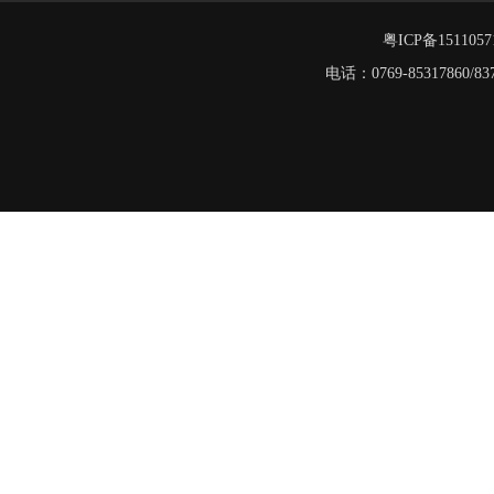
多层阁楼货架
中型悬臂货架
粤ICP备151105
电话：0769-8531786