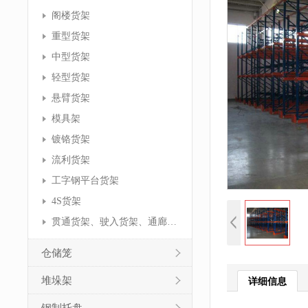
阁楼货架
重型货架
中型货架
轻型货架
悬臂货架
模具架
镀铬货架
流利货架
工字钢平台货架
4S货架
贯通货架、驶入货架、通廊货架
仓储笼
堆垛架
详细信息