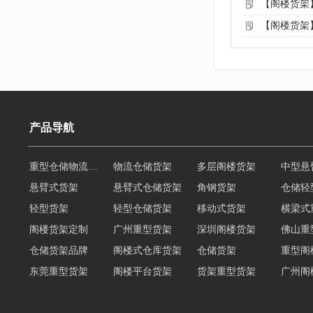
【阁楼货架
【阁楼货架
产品导航
悬臂式货架
悬臂式仓储货架
角钢货架
仓储轻
轻型货架
轻型仓储货架
移动式货架
横梁式
阁楼货架定制
广州重型货架
深圳阁楼货架
佛山重
仓储货架品牌
阁楼式仓库货架
仓储货架
重型阁
东莞重型货架
阁楼平台货架
货架重型货架
广州阁
工字钢阁楼货架
窄巷式托盘货架
重型仓储货架
轻量型
重型横梁式货架
江门重型货架
重型仓储物流货架
物流仓