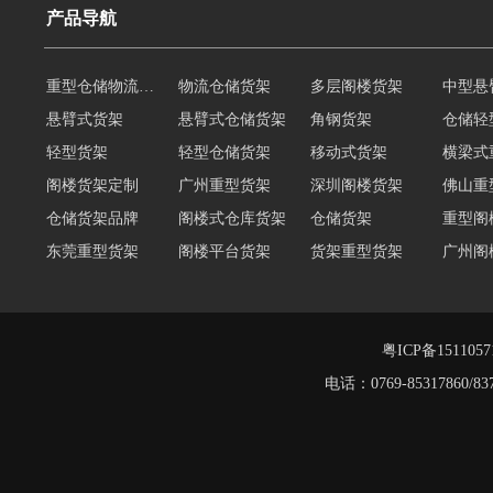
产品导航
重型仓储物流货架
物流仓储货架
多层阁楼货架
中型悬
悬臂式货架
悬臂式仓储货架
角钢货架
仓储轻
轻型货架
轻型仓储货架
移动式货架
横梁式
阁楼货架定制
广州重型货架
深圳阁楼货架
佛山重
仓储货架品牌
阁楼式仓库货架
仓储货架
重型阁
东莞重型货架
阁楼平台货架
货架重型货架
广州阁
工字钢阁楼货架
窄巷式托盘货架
重型仓储货架
轻量型
重型横梁式货架
江门重型货架
粤ICP备151105
电话：0769-8531786